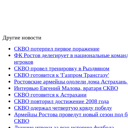
Другие новости
СКВО потерпел первое поражение
ФК Ростов делегирует в национальные коман
игроков
СКВО провел тренировку в Рыздвяном
СКВО готовится к 'Газпром Трансгазу'
Ростовские армейцы одолели дома Астрахань 
Интервью Евгений Малова, вратаря СКВО
СКВО готовится к Астрахани
СКВО повторил достижение 2008 года
СКВО одержал четвертую кряду победу
Армейцы Ростова проведут новый сезон под 
СКВО
Лучшие игроки за всю историю футбола