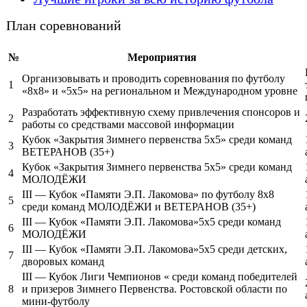
План соревнований
№
Мероприятия
Организовывать и проводить соревнования по футболу
1
«8x8» и «5x5» на региональном и Международном уровне
Разработать эффективную схему привлечения спонсоров и
2
работы со средствами массовой информации
Кубок «Закрытия Зимнего первенства 5х5» среди команд
3
ВЕТЕРАНОВ (35+)
Кубок «Закрытия Зимнего первенства 5х5» среди команд
4
МОЛОДЁЖИ
III — Кубок «Памяти Э.П. Лакомова» по футболу 8х8
5
среди команд МОЛОДЁЖИ и ВЕТЕРАНОВ (35+)
III — Кубок «Памяти Э.П. Лакомова»5х5 среди команд
6
МОЛОДЁЖИ
III — Кубок «Памяти Э.П. Лакомова»5х5 среди детских,
7
дворовых команд
III — Кубок Лиги Чемпионов « среди команд победителей
8
и призеров Зимнего Первенства. Ростовской области по
мини-футболу